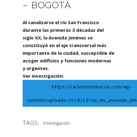
– BOGOTÁ
Al canalizarse el río San Francisco
durante las primeras 3 décadas del
siglo XX, la Avenida Jiménez se
constituyó en el eje transversal más
importante de la ciudad, susceptible de
acoger edificios y funciones modernas
y urgentes.
Ver investigación:
https://carlosninomurcia.com/wp-
content/uploads/2018/12/tal_inv_avenida_jim
https://carlosninomurcia.com/wp-content/uploads/2018/12/tal_inv_avenida
TAGS:
Investigación